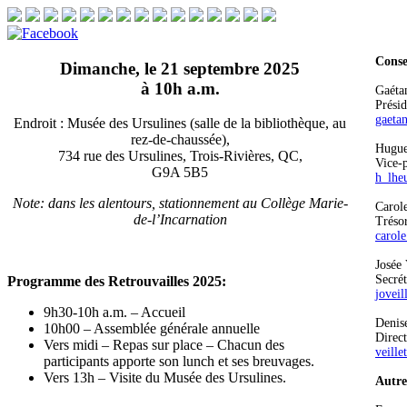
Conse
Dimanche, le 21 septembre 2025
à 10h a.m.
Gaétan
Présid
gaeta
Endroit : Musée des Ursulines (salle de la bibliothèque, au
rez-de-chaussée),
Hugue
734 rue des Ursulines, Trois-Rivières, QC,
Vice-p
G9A 5B5
h_lhe
Note: dans les alentours, stationnement au Collège Marie-
Carole
de-l’Incarnation
Trésor
carole
Josée 
Secrét
Programme des Retrouvailles 2025:
jovei
9h30-10h a.m. – Accueil
Denise
10h00 – Assemblée générale annuelle
Direct
Vers midi – Repas sur place – Chacun des
veill
participants apporte son lunch et ses breuvages.
Vers 13h – Visite du Musée des Ursulines.
Autre