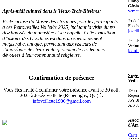
Franço
Généa
Après-midi culturel dans le Vieux-Trois-Rivières:
yamat
Josée 
Visite incluse du Musée des Ursulines pour les participants
Faceb
à ces Retrouvailles Veillet/te 2025, incluant la visite du rez-
jovei
de-chaussée du monastère et la chapelle. Cette exposition
d’histoire des Ursulines est dans un environnement
Jean-
magistral et antique, permettant aux visiteurs de
Webme
s’imprégner des lieux et du quotidien de ces femmes
johnf
dévouées à leur communauté religieuse.
Siège 
Confirmation de présence
Veill
Vous êtes invité à confirmer votre présence avant le 30 août
196 r
2025 à Josée Veillette (Repentigny, QC) à:
Repen
J5Y 3
infoveillette1986@gmail.com
A/S Jo
Associ
d'Amé
Carte