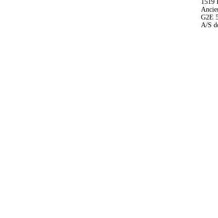
1519 
Ancie
G2E 
A/S de